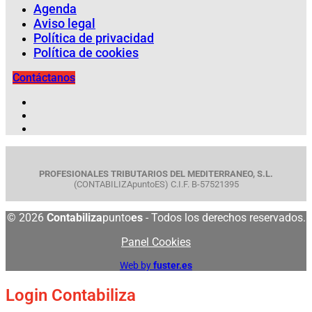
Agenda
Aviso legal
Política de privacidad
Política de cookies
Contáctanos
PROFESIONALES TRIBUTARIOS DEL MEDITERRANEO, S.L.
(CONTABILIZApuntoES) C.I.F. B-57521395
© 2026
Contabiliza
punto
es
- Todos los derechos reservados.
Panel Cookies
Web by
fuster.es
Login Contabiliza