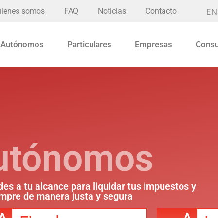
ienes somos
FAQ
Noticias
Contacto
EN
Autónomos
Particulares
Empresas
Consu
utónomos
des a tu alcance para liquidar tus impuestos y
mpre de manera justa y segura