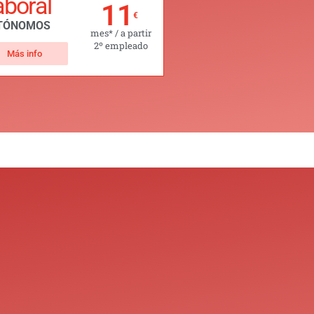
aboral
11
€
TÓNOMOS
mes* / a partir
2º empleado
Más info