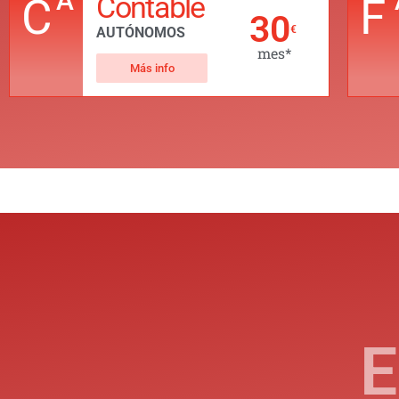
A
Contable
C
F
30
€
AUTÓNOMOS
mes*
Más info
E