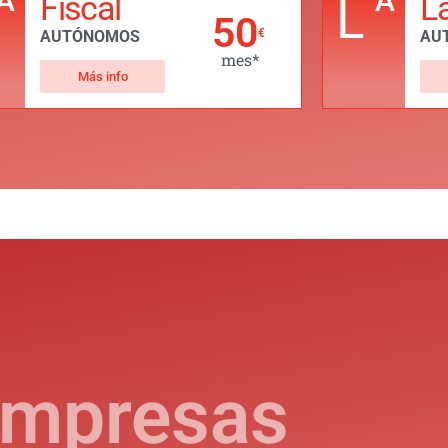
A
A
Fiscal
L
L
50
€
AUTÓNOMOS
AU
mes*
Más info
mpresas