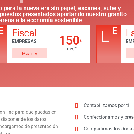
o para la nueva era sin papel, escanea, sube y
mpuestos presentados aportando nuestro granito
arena a la economía sostenible
E
E
Fiscal
L
L
150
€
EMPRESAS
EM
mes*
Más info
Contabilizamos por ti
on line
para que puedas en
Confeccionamos y pres
 disponer de los datos
encargamos de presentación
Compartimos tus dudas
licos.