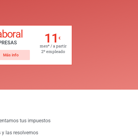
aboral
11
€
PRESAS
mes* / a partir
2º empleado
Más info
entamos tus impuestos
 y las resolvemos