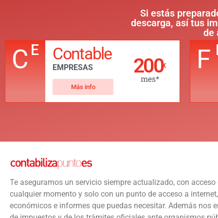
Si estás preparad
descarga, así tus i
de 
E
Contable
C
F
200
€
EMPRESAS
mes*
Más info
Te aseguramos un servicio siempre actualizado, con acceso
cualquier momento y solo con un punto de acceso a internet,
económicos e informes que puedas necesitar. Además nos 
de impuestos y de los trámites oficiales ante organismos púb