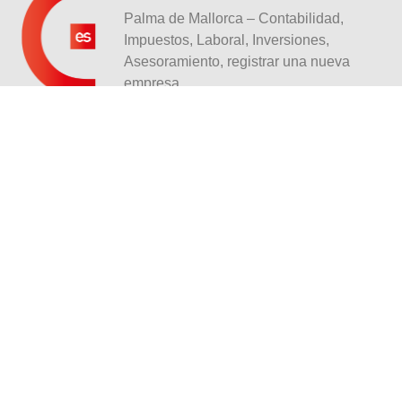
Palma de Mallorca – Contabilidad,
Impuestos, Laboral, Inversiones,
Asesoramiento, registrar una nueva
empresa
info@contabiliza.es
Carrer Caputxins, 4B, 1C
07002 Palma
+34 971 09 94 04
PROFESIONALES TRIBUTARIOS 