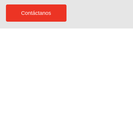
Contáctanos
95
Web by
fuster.es