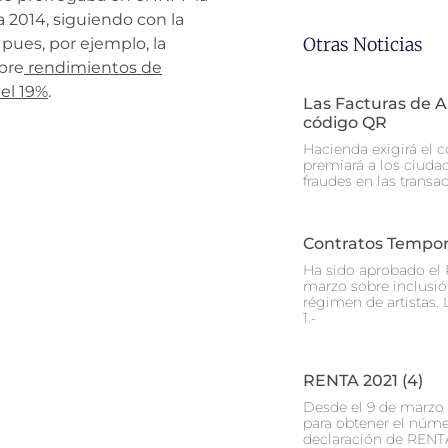
a 2014, siguiendo con la
Otras Noticias
 pues, por ejemplo, la
bre
rendimientos de
del 19%
.
Las Facturas de 
código QR
Hacienda exigirá el c
premiará a los ciuda
fraudes en las transa
Contratos Tempora
Ha sido aprobado el 
marzo sobre inclusión
régimen de artistas. L
1.-
RENTA 2021 (4)
Desde el 9 de marzo 
para obtener el núme
declaración de RENT