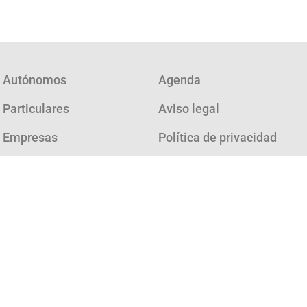
Autónomos
Agenda
Particulares
Aviso legal
Empresas
Política de privacidad
Consultoría
Política de cookies
¿Cómo funciona?
Quienes somos
FAQ
Noticias