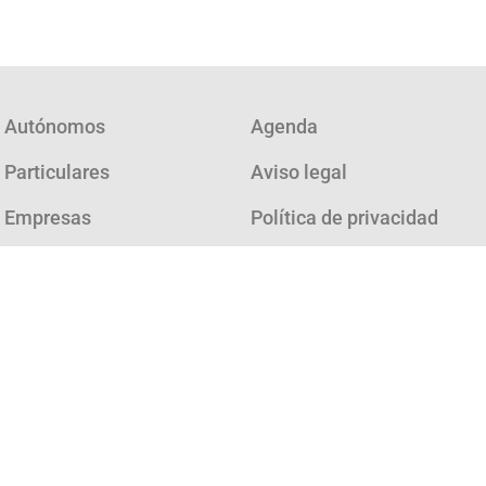
Autónomos
Agenda
Particulares
Aviso legal
Empresas
Política de privacidad
Consultoría
Política de cookies
¿Cómo funciona?
Quienes somos
FAQ
Noticias