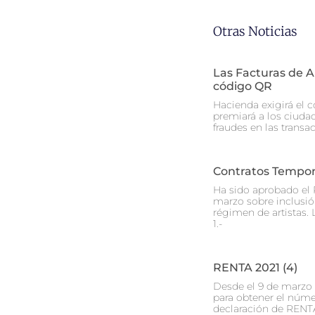
Otras Noticias
Las Facturas de 
código QR
Hacienda exigirá el c
premiará a los ciuda
fraudes en las transa
Contratos Tempora
Ha sido aprobado el 
marzo sobre inclusión
régimen de artistas. L
1.-
RENTA 2021 (4)
Desde el 9 de marzo 
para obtener el núme
declaración de RENT