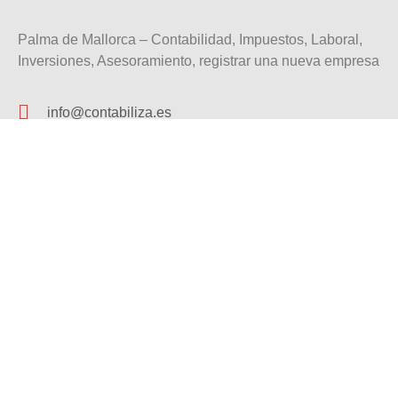
Palma de Mallorca – Contabilidad, Impuestos, Laboral,
Inversiones, Asesoramiento, registrar una nueva empresa
info@contabiliza.es
Carrer Caputxins, 4B, 1C
07002 Palma
+34 971 09 94 04
Autónomos
Particulares
Empresas
Consultoría