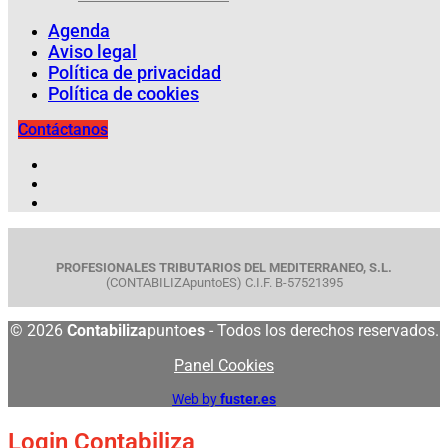
Agenda
Aviso legal
Política de privacidad
Política de cookies
Contáctanos
PROFESIONALES TRIBUTARIOS DEL MEDITERRANEO, S.L.
(CONTABILIZApuntoES) C.I.F. B-57521395
© 2026
Contabiliza
punto
es
- Todos los derechos reservados.
Panel Cookies
Web by
fuster.es
Login Contabiliza