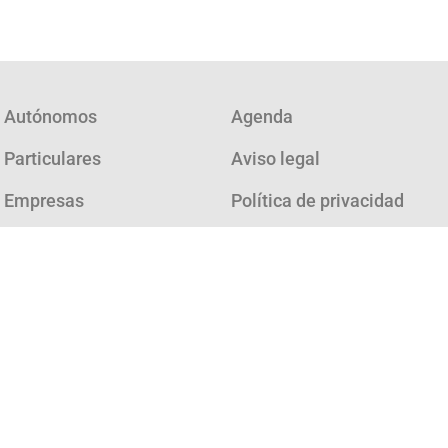
Autónomos
Agenda
Particulares
Aviso legal
Empresas
Política de privacidad
Consultoría
Política de cookies
¿Cómo funciona?
Quienes somos
FAQ
Noticias