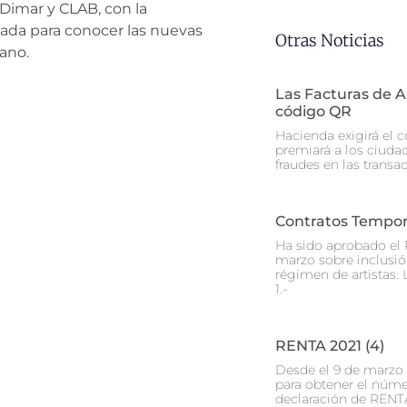
 IDimar y CLAB, con la
nada para conocer las nuevas
Otras Noticias
ano.
Las Facturas de 
código QR
Hacienda exigirá el c
premiará a los ciuda
fraudes en las transa
Contratos Tempora
Ha sido aprobado el 
marzo sobre inclusión
régimen de artistas. L
1.-
RENTA 2021 (4)
Desde el 9 de marzo 
para obtener el núme
declaración de RENT