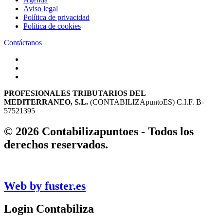
Aviso legal
Política de privacidad
Política de cookies
Contáctanos
PROFESIONALES TRIBUTARIOS DEL
MEDITERRANEO, S.L.
(CONTABILIZApuntoES) C.I.F. B-
57521395
© 2026
Contabiliza
punto
es
- Todos los
derechos reservados.
Panel Cookies
Web by
fuster.es
Login Contabiliza