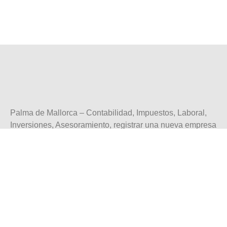
Palma de Mallorca – Contabilidad, Impuestos, Laboral,
Inversiones, Asesoramiento, registrar una nueva empresa
info@contabiliza.es
Carrer Caputxins, 4B, 1C
07002 Palma
+34 971 09 94 04